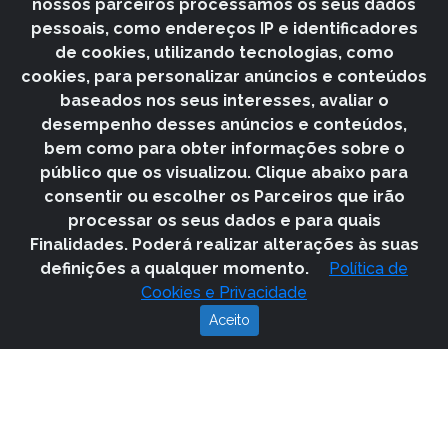
nossos parceiros processamos os seus dados
pessoais, como endereços IP e identificadores
de cookies, utilizando tecnologias, como
cookies, para personalizar anúncios e conteúdos
baseados nos seus interesses, avaliar o
desempenho desses anúncios e conteúdos,
bem como para obter informações sobre o
público que os visualizou. Clique abaixo para
consentir ou escolher os Parceiros que irão
marketing & web
processar os seus dados e para quais
Com uma equipa aficionada e especialista na área da
Finalidades. Poderá realizar alterações às suas
Comunicação, Marketing & Publicidade e Tecnologias
definições a qualquer momento.
Política de
fornecemos soluções integradas de Marketing Digital e
Cookies e Privacidade
Tecnologias de Informação no âmbito a alavancar e melhorar as
suas operações.
Aceito
´