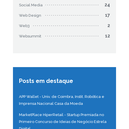
24
Social Media
17
Web Design
2
Web3
12
Websummit
Posts em destaque
APP Wallet - Univ. de Coimbra, Instit. Robótica e
Imprensa Nacional Casa da Moeda
MarketPlace HiperRetail - Startup Premiada no
Primeiro Concurso de Ideias de Negócio Estrela
Digital